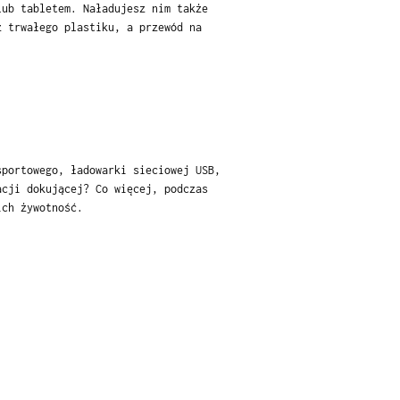
lub tabletem. Naładujesz nim także
z trwałego plastiku, a przewód na
sportowego, ładowarki sieciowej USB,
acji dokującej? Co więcej, podczas
ich żywotność.